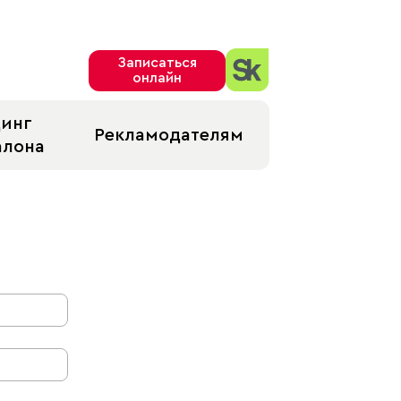
Записаться
онлайн
динг
Рекламодателям
алона