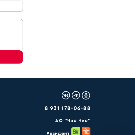
Логотип Вконтакте
Логотип Telegram
Логотип Одноклас
8 931 178-06-88
AО "Чио Чио"
Резидент