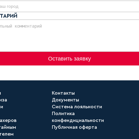
ТАРИЙ
Оставить заявку
я
Контакты
иза
Документы
ти
Система лояльности
Политика
ахеров
конфендициальности
тайным
Публичная оферта
телем