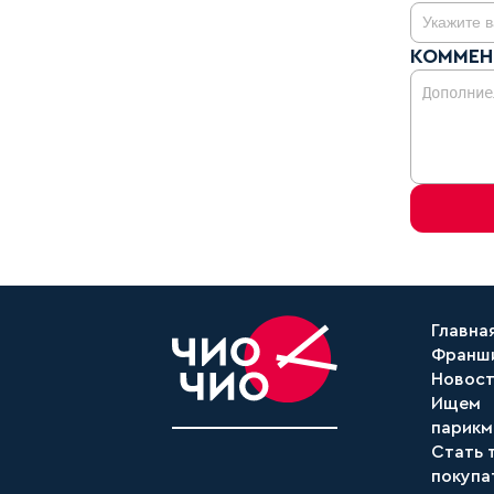
КОММЕН
Главна
Франш
Новос
Ищем
парикм
Стать 
покупа