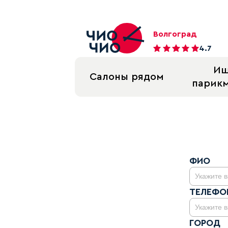
Волгоград
4.7
И
Салоны рядом
парик
Тайный покупатель Chio-Chi
ФИО
ТЕЛЕФО
ГОРОД