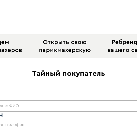
щем
Открыть свою
Ребрен
махеров
парикмахерскую
вашего с
o
Тайный покупатель
Н